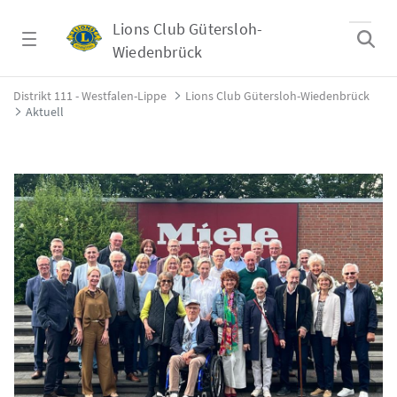
Zum Hauptinhalt springen
Lions Club Gütersloh-
Wiedenbrück
Aktuell - Lions Club Gütersloh-Wiedenbrück
Distrikt 111 - Westfalen-Lippe
Lions Club Gütersloh-Wiedenbrück
Aktuell